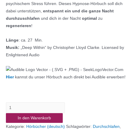
psychischem Stress führen. Dieses Hypnose-Hörbuch soll dich
dabei unterstützen,
entspannt ein und die ganze Nacht
durchzuschlafen
und dich in der Nacht
optimal
zu
regenerieren
!
Länge
: ca. 27 Min.
Musik:
„Deep Within“ by Christopher Lloyd Clarke. Licensed by
Enlightened Audio
Hier
kannst du unser Hörbuch auch direkt bei Audible erwerben!
Hypnose-
Hörbuch
In den Warenkorb
"Erholsamer
Kategorie:
Hörbücher (deutsch)
Schlagwörter:
Durchschlafen
,
Schlaf"