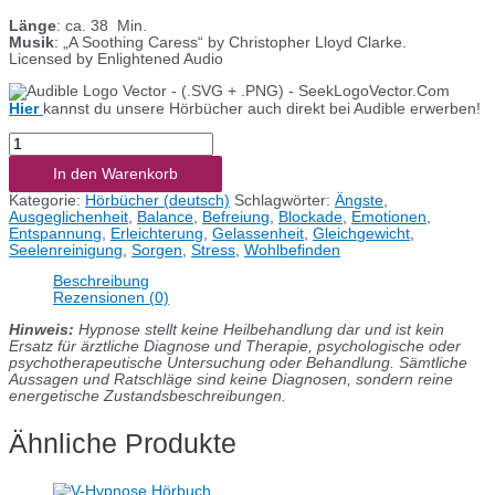
Länge
: ca. 38 Min.
Musik
: „A Soothing Caress“ by Christopher Lloyd Clarke.
Licensed by Enlightened Audio
Hier
kannst du unsere Hörbücher auch direkt bei Audible erwerben!
Hypnose-
Hörbuch
"Emotionale
In den Warenkorb
Balance"
Kategorie:
Hörbücher (deutsch)
Schlagwörter:
Ängste
,
Menge
Ausgeglichenheit
,
Balance
,
Befreiung
,
Blockade
,
Emotionen
,
Entspannung
,
Erleichterung
,
Gelassenheit
,
Gleichgewicht
,
Seelenreinigung
,
Sorgen
,
Stress
,
Wohlbefinden
Beschreibung
Rezensionen (0)
Hinweis:
Hypnose stellt keine Heilbehandlung dar und ist kein
Ersatz für ärztliche Diagnose und Therapie, psychologische oder
psychotherapeutische Untersuchung oder Behandlung. Sämtliche
Aussagen und Ratschläge sind keine Diagnosen, sondern reine
energetische Zustandsbeschreibungen.
Ähnliche Produkte