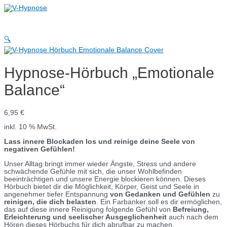
Zum
Inhalt
Hauptmenü
springen
🔍
Hypnose-Hörbuch „Emotionale
Balance“
6,95
€
inkl. 10 % MwSt.
Lass innere Blockaden los und reinige deine Seele von
negativen Gefühlen!
Unser Alltag bringt immer wieder Ängste, Stress und andere
schwächende Gefühle mit sich, die unser Wohlbefinden
beeinträchtigen und unsere Energie blockieren können. Dieses
Hörbuch bietet dir die Möglichkeit, Körper, Geist und Seele in
angenehmer tiefer Entspannung
von Gedanken und Gefühlen
zu
reinigen, die dich belasten
. Ein Farbanker soll es dir ermöglichen,
das auf diese innere Reinigung folgende Gefühl von
Befreiung,
Erleichterung und seelische
r
Ausgeglichenheit
auch nach dem
Hören dieses Hörbuchs für dich abrufbar zu machen.