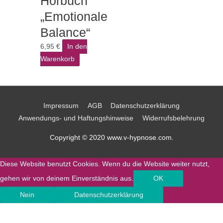
Hörbuch
„Emotionale
Balance“
6,95
€
In den
Warenkorb
Impressum
AGB
Datenschutzerklärung
Anwendungs- und Haftungshinweise
Widerrufsbelehrung
Copyright © 2020 www.v-hypnose.com.
Diese Website benutzt Cookies. Wenn du die Website weiter nutzt,
gehen wir von deinem Einverständnis aus.
OK
Nein
Datenschutzerklärung