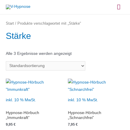
Zum
Hau
Inhalt
springen
Start
/ Produkte verschlagwortet mit „Stärke“
Stärke
Alle 3 Ergebnisse werden angezeigt
inkl. 10 % MwSt.
inkl. 10 % MwSt.
Hypnose-Hörbuch
Hypnose-Hörbuch
„Immunkraft“
„Schnarchfrei“
9,95
€
7,95
€