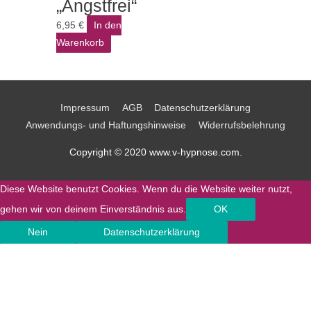
„Angstfrei“
6,95
€
In den
Warenkorb
Impressum
AGB
Datenschutzerklärung
Anwendungs- und Haftungshinweise
Widerrufsbelehrung
Copyright © 2020 www.v-hypnose.com.
Diese Website benutzt Cookies. Wenn du die Website weiter nutzt,
gehen wir von deinem Einverständnis aus.
OK
Nein
Datenschutzerklärung