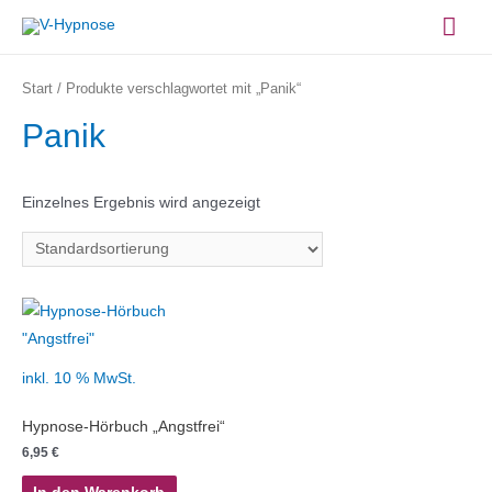
Zum
Hau
Inhalt
springen
Start
/ Produkte verschlagwortet mit „Panik“
Panik
Einzelnes Ergebnis wird angezeigt
inkl. 10 % MwSt.
Hypnose-Hörbuch „Angstfrei“
6,95
€