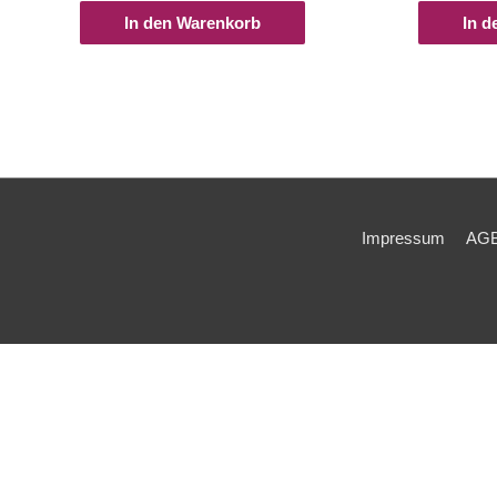
In den Warenkorb
In d
Impressum
AG