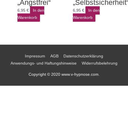
„Angstfrei“
„Selbstsicherheit
6,95
€
In den
6,95
€
In den
Warenkorb
Warenkorb
Impressum
AGB
Datenschutzerklärung
Anwendungs- und Haftungshinweise
Widerrufsbelehrung
Copyright © 2020 www.v-hypnose.com.